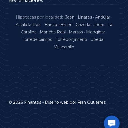
Reclamaciones
Hipotecas por localidad:
Jaén
·
Linares
·
Andújar
·
Alcalá la Real
·
Baeza
·
Bailén
·
Cazorla
·
Jódar
·
La
Carolina
·
Mancha Real
·
Martos
·
Mengíbar
·
Torredelcampo
·
Torredonjimeno
·
Úbeda
·
Villacarrillo
© 2026 Finanttis -
Diseño web
por Fran Gutiérrez
Contac