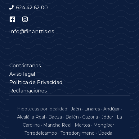
624 42 62 00
info@finanttis.es
Contáctanos
Aviso legal
Política de Privacidad
Reclamaciones
Hipotecas por localidad:
Jaén
·
Linares
·
Andújar
·
Alcalá la Real
·
Baeza
·
Bailén
·
Cazorla
·
Jódar
·
La
Carolina
·
Mancha Real
·
Martos
·
Mengíbar
·
Torredelcampo
·
Torredonjimeno
·
Úbeda
·