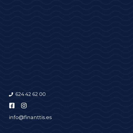
624 42 62 00
info@finanttis.es