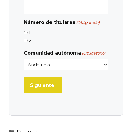
Número de titulares
(Obligatorio)
1
2
Comunidad autónoma
(Obligatorio)
Categorías
Finanttis