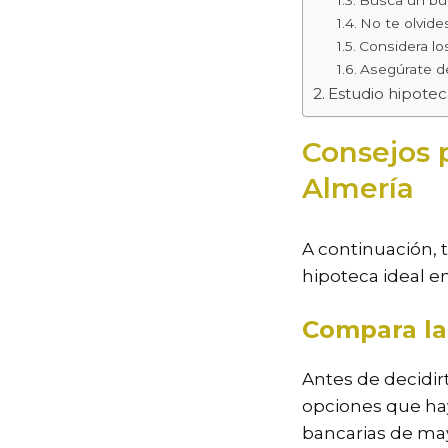
No te olvide
Considera lo
Asegúrate de
Estudio hipote
Consejos p
Almería
A continuación, 
hipoteca ideal e
Compara la
Antes de decidir
opciones que hay
bancarias de may