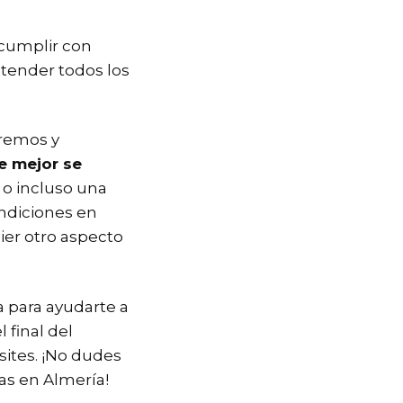
 cumplir con
ntender todos los
aremos y
e mejor se
o incluso una
ndiciones en
ier otro aspecto
 para ayudarte a
 final del
ites. ¡No dudes
as en Almería!