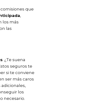
s comisiones que
nticipada
,
n los más
on las
es
. ¿Te suena
Estos seguros te
er si te conviene
len ser más caros
 adicionales,
nseguir los
o necesario.