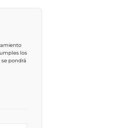
oramiento
 cumples los
S se pondrá