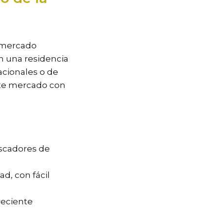
n mercado
n una residencia
cionales o de
este mercado con
uscadores de
ad, con fácil
reciente