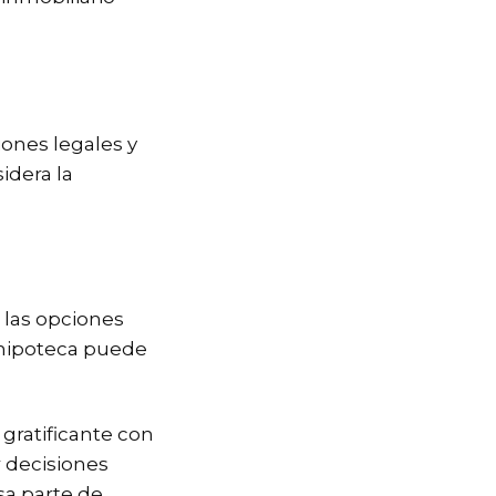
iones legales y
idera la
 las opciones
 hipoteca puede
gratificante con
 decisiones
sa parte de