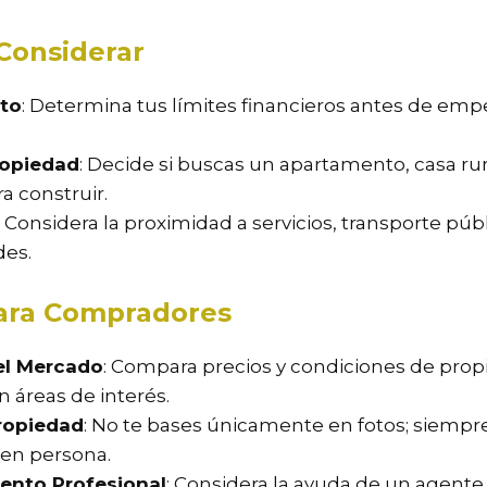
 Considerar
to
: Determina tus límites financieros antes de emp
ropiedad
: Decide si buscas un apartamento, casa rur
a construir.
: Considera la proximidad a servicios, transporte públ
es.
ara Compradores
el Mercado
: Compara precios y condiciones de pro
n áreas de interés.
Propiedad
: No te bases únicamente en fotos; siempre
en persona.
ento Profesional
: Considera la ayuda de un agente 