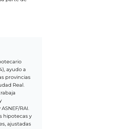
potecario
), ayudo a
as provincias
udad Real.
trabaja
y
y ASNEF/RAI.
s hipotecas y
es, ajustadas