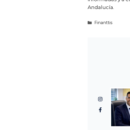
Andalucía.
Categorías
Finanttis