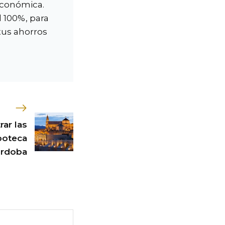
 económica.
l 100%, para
us ahorros
rar las
poteca
órdoba