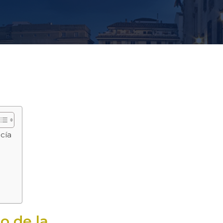
cía
o de la