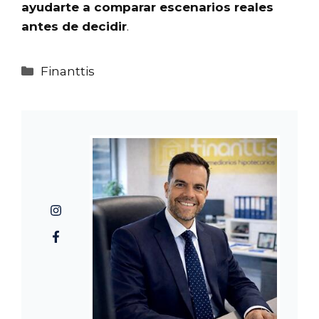
ayudarte a comparar escenarios reales
antes de decidir
.
Categorías
Finanttis