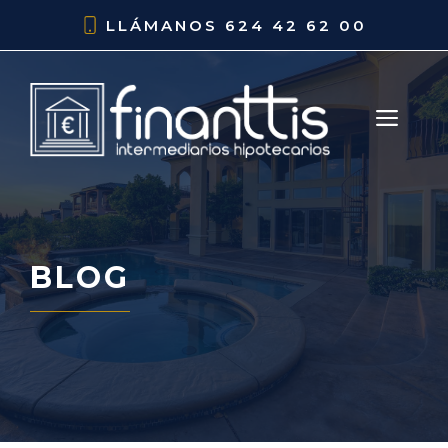
Saltar
LLÁMANOS
624 42 62 00
al
contenido
ME
BLOG