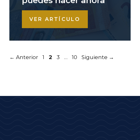
puedes hacer ahora
VER ARTÍCULO
Página
Página
Página
Página
←
Anterior
1
2
3
…
10
Siguiente
→